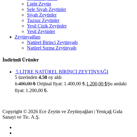
Light Zeytin
Sele Siyah Zeytinler
Siyah Zeytinler
Tuzsuz Zeytinler
Yeşil Çizik Zeytinler
Yeşil Zeytinler
Zeytinyağları
Natürel Birinci Zeytinyağı
Natürel Sızma Zeytinyağı
İndirimli Ürünler
5 LİTRE NATÜREL BİRİNCİ ZEYTİNYAĞI
5 üzerinden
4.50
oy aldı
1.400,00
₺
Orijinal fiyat: 1.400,00 ₺.
1.200,00
₺
Şu andaki
fiyat: 1.200,00 ₺.
Copyright © 2026 Ece Zeytin ve Zeytinyağları | Yeniçağ Gıda
Sanayi ve Tic. A.Ş.