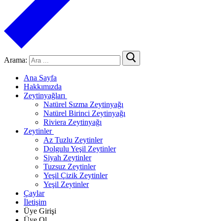
Arama:
Ana Sayfa
Hakkımızda
Zeytinyağları
Natürel Sızma Zeytinyağı
Natürel Birinci Zeytinyağı
Riviera Zeytinyağı
Zeytinler
Az Tuzlu Zeytinler
Dolgulu Yeşil Zeytinler
Siyah Zeytinler
Tuzsuz Zeytinler
Yeşil Çizik Zeytinler
Yeşil Zeytinler
Çaylar
İletişim
Üye Girişi
Üye Ol