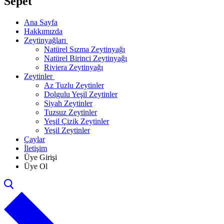
Sepet
Ana Sayfa
Hakkımızda
Zeytinyağları
Natürel Sızma Zeytinyağı
Natürel Birinci Zeytinyağı
Riviera Zeytinyağı
Zeytinler
Az Tuzlu Zeytinler
Dolgulu Yeşil Zeytinler
Siyah Zeytinler
Tuzsuz Zeytinler
Yeşil Çizik Zeytinler
Yeşil Zeytinler
Çaylar
İletişim
Üye Girişi
Üye Ol