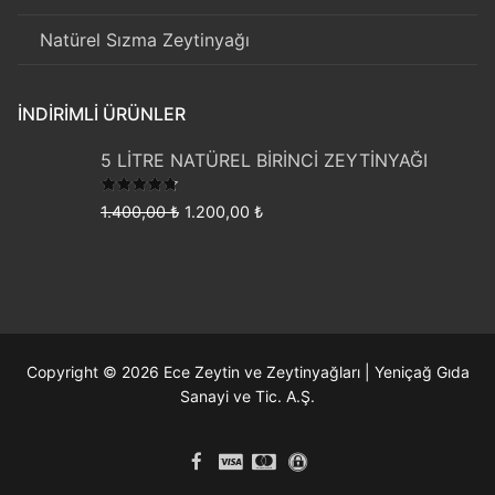
Natürel Sızma Zeytinyağı
İNDIRIMLI ÜRÜNLER
5 LİTRE NATÜREL BİRİNCİ ZEYTİNYAĞI
5 üzerinden
Orijinal
Şu
1.400,00
₺
1.200,00
₺
4.50
oy
fiyat:
andaki
aldı
1.400,00 ₺.
fiyat:
1.200,00 ₺.
Copyright © 2026 Ece Zeytin ve Zeytinyağları | Yeniçağ Gıda
Sanayi ve Tic. A.Ş.