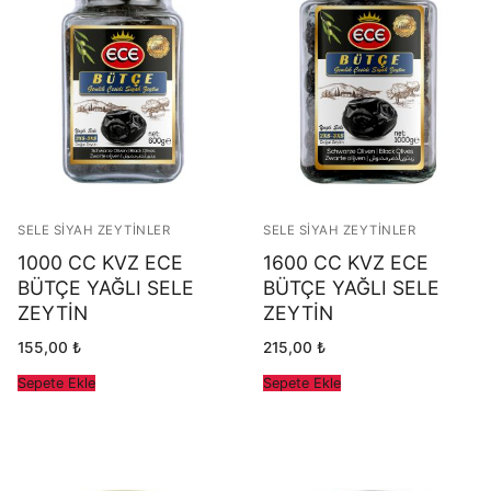
Siyah Zeytinler
Üye Girişi
Tuzsuz Zeytinler
Üye Ol
Yeşil Çizik Zeytinler
Yeşil Zeytinler
SELE SIYAH ZEYTINLER
SELE SIYAH ZEYTINLER
1000 CC KVZ ECE
1600 CC KVZ ECE
BÜTÇE YAĞLI SELE
BÜTÇE YAĞLI SELE
ZEYTİN
ZEYTİN
155,00
₺
215,00
₺
Sepete Ekle
Sepete Ekle