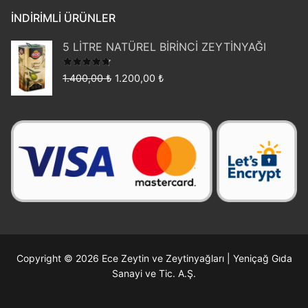
İNDIRIMLI ÜRÜNLER
5 LİTRE NATÜREL BİRİNCİ ZEYTİNYAĞI
5 üzerinden
Orijinal
Şu
1.400,00
₺
1.200,00
₺
4.50
oy
fiyat:
andaki
aldı
1.400,00 ₺.
fiyat:
1.200,00 ₺.
Copyright © 2026 Ece Zeytin ve Zeytinyağları | Yeniçağ Gıda
Sanayi ve Tic. A.Ş.