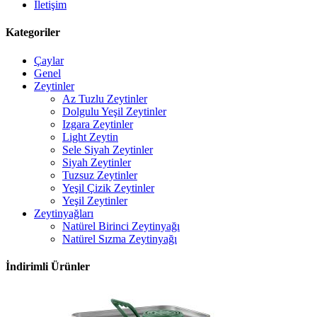
İletişim
Kategoriler
Çaylar
Genel
Zeytinler
Az Tuzlu Zeytinler
Dolgulu Yeşil Zeytinler
Izgara Zeytinler
Light Zeytin
Sele Siyah Zeytinler
Siyah Zeytinler
Tuzsuz Zeytinler
Yeşil Çizik Zeytinler
Yeşil Zeytinler
Zeytinyağları
Natürel Birinci Zeytinyağı
Natürel Sızma Zeytinyağı
İndirimli Ürünler