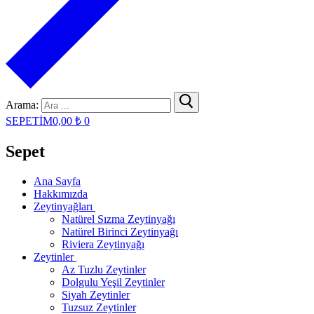
Arama:
SEPETİM
0,00
₺
0
Sepet
Ana Sayfa
Hakkımızda
Zeytinyağları
Natürel Sızma Zeytinyağı
Natürel Birinci Zeytinyağı
Riviera Zeytinyağı
Zeytinler
Az Tuzlu Zeytinler
Dolgulu Yeşil Zeytinler
Siyah Zeytinler
Tuzsuz Zeytinler