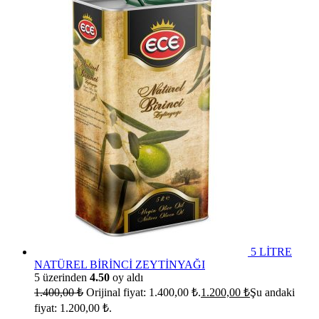
5 LİTRE
NATÜREL BİRİNCİ ZEYTİNYAĞI
5 üzerinden
4.50
oy aldı
1.400,00
₺
Orijinal fiyat: 1.400,00 ₺.
1.200,00
₺
Şu andaki
fiyat: 1.200,00 ₺.