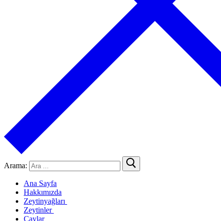
Arama:
Ana Sayfa
Hakkımızda
Zeytinyağları
Zeytinler
Natürel Sızma Zeytinyağı
Çaylar
Natürel Birinci Zeytinyağı
Az Tuzlu Zeytinler