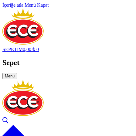
İçeriğe atla
Menü
Kapat
SEPETİM
0,00
₺
0
Sepet
Menü