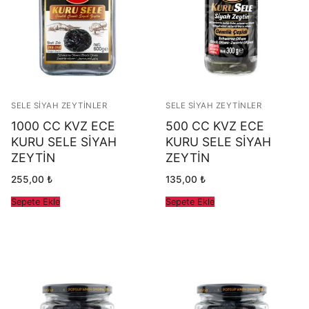
Siyah Zeytinler
Üye Girişi
Tuzsuz Zeytinler
Üye Ol
Yeşil Çizik Zeytinler
SELE SIYAH ZEYTINLER
SELE SIYAH ZEYTINLER
Yeşil Zeytinler
1000 CC KVZ ECE
500 CC KVZ ECE
KURU SELE SİYAH
KURU SELE SİYAH
ZEYTİN
ZEYTİN
255,00
₺
135,00
₺
Sepete Ekle
Sepete Ekle