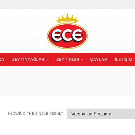
DA
ZEYTINYAĞLARI
ZEYTINLER
ÇAYLAR
İLETIŞIM
SHOWING THE SINGLE RESULT
Zeytinyağı