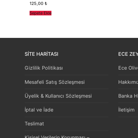
5 üzerinden
125,00
₺
5.00
oy aldı
Sepete Ekle
SITE HARITASI
ECE ZEY
Gizlilik Politikası
Ece Oliv
Mesafeli Satış Sözleşmesi
Hakkımı
Üyelik & Kullanıcı Sözleşmesi
Banka H
İptal ve İade
İletişim
Teslimat
Kişisel Verilerin Korunması –