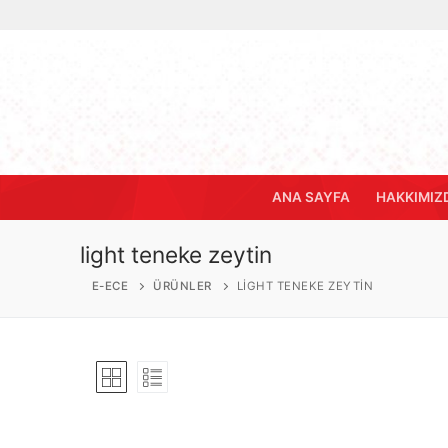
İçeriğe
atla
ANA SAYFA
HAKKIMIZ
light teneke zeytin
E-ECE
ÜRÜNLER
LIGHT TENEKE ZEYTIN
Ana Sayfa
Hakkımızda
Zeytinyağları
Natürel Sızma 
Zeytinler