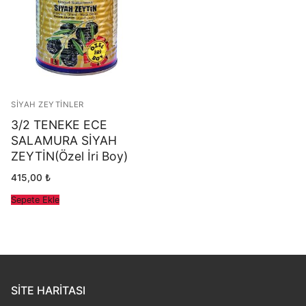
Siyah Zeytinler
Üye Girişi
Tuzsuz Zeytinler
Üye Ol
Yeşil Çizik Zeytinler
SIYAH ZEYTINLER
Yeşil Zeytinler
3/2 TENEKE ECE
SALAMURA SİYAH
ZEYTİN(Özel İri Boy)
415,00
₺
Sepete Ekle
SITE HARITASI