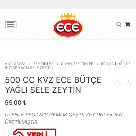
İçeriğe
atla
Arama:
ANA SAYFA
ZEYTINLER
SIYAH ZEYTINLER
500 CC KVZ ECE
Ana Sayfa
BÜTÇE YAĞLI SELE ZEYTİN
500 CC KVZ ECE BÜTÇE
Hakkımızda
🔍
YAĞLI SELE ZEYTİN
Zeytinyağları
95,00
₺
Natürel Sızma Zeytinyağı
Zeytinler
ÖZENLE SEÇİLMİŞ GEMLİK ÇEŞİDİ ZEYTİNLERDEN
Natürel Birinci Zeytinyağı
Az Tuzlu Zeytinler
Çaylar
ÜRETİLMİŞTİR.
Riviera Zeytinyağı
Dolgulu Yeşil Zeytinler
İletişim