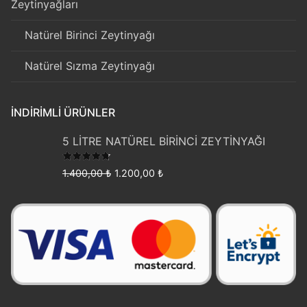
Zeytinyağları
Natürel Birinci Zeytinyağı
Natürel Sızma Zeytinyağı
İNDIRIMLI ÜRÜNLER
5 LİTRE NATÜREL BİRİNCİ ZEYTİNYAĞI
5 üzerinden
Orijinal
Şu
1.400,00
₺
1.200,00
₺
4.50
oy
fiyat:
andaki
aldı
1.400,00 ₺.
fiyat:
1.200,00 ₺.