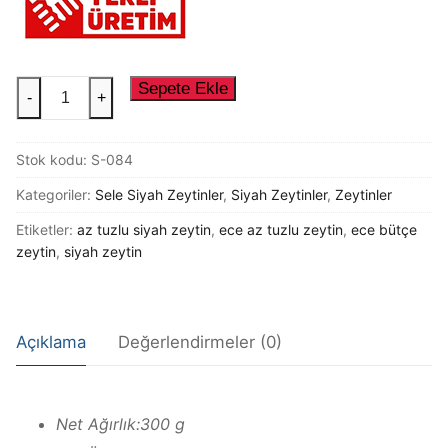
Siyah Zeytinler
Üye Girişi
Tuzsuz Zeytinler
Üye Ol
500
Sepete Ekle
-
+
CC
Yeşil Çizik Zeytinler
KVZ
Yeşil Zeytinler
Stok kodu:
S-084
ECE
BÜTÇE
Kategoriler:
Sele Siyah Zeytinler
,
Siyah Zeytinler
,
Zeytinler
YAĞLI
Etiketler:
az tuzlu siyah zeytin
,
ece az tuzlu zeytin
,
ece bütçe
SELE
zeytin
,
siyah zeytin
ZEYTİN
adet
Açıklama
Değerlendirmeler (0)
Net Ağırlık:300 g