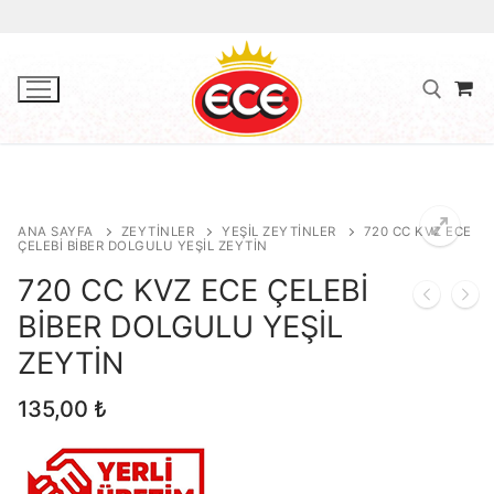
İçeriğe
atla
Arama:
ANA SAYFA
ZEYTINLER
YEŞIL ZEYTINLER
720 CC KVZ ECE
Ana Sayfa
ÇELEBİ BİBER DOLGULU YEŞİL ZEYTİN
720 CC KVZ ECE ÇELEBİ
Hakkımızda
🔍
BİBER DOLGULU YEŞİL
Zeytinyağları
ZEYTİN
Natürel Sızma Zeytinyağı
Zeytinler
135,00
₺
Natürel Birinci Zeytinyağı
Az Tuzlu Zeytinler
Çaylar
Riviera Zeytinyağı
Dolgulu Yeşil Zeytinler
İletişim