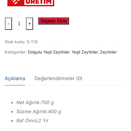
Siyah Zeytinler
Üye Girişi
720
Sepete Ekle
Tuzsuz Zeytinler
Üye Ol
-
+
CC
Yeşil Çizik Zeytinler
KVZ
Stok kodu:
S-119
ECE
Yeşil Zeytinler
ÇELEBİ
Kategoriler:
Dolgulu Yeşil Zeytinler
,
Yeşil Zeytinler
,
Zeytinler
BİBER
DOLGULU
YEŞİL
Açıklama
Değerlendirmeler (0)
ZEYTİN
adet
Net Ağırlık:700 g
Süzme Ağırlık:400 g
Raf Ömrü:2 Yıl