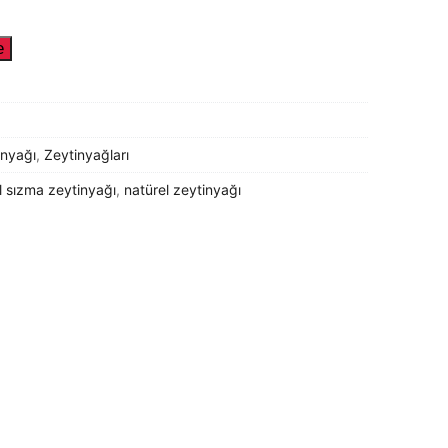
e
inyağı
,
Zeytinyağları
l sızma zeytinyağı
,
natürel zeytinyağı