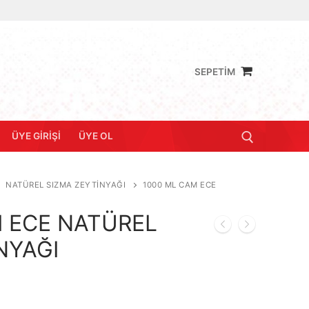
SEPETİM
ÜYE GIRIŞI
ÜYE OL
NATÜREL SIZMA ZEYTINYAĞI
1000 ML CAM ECE
Arama:
M ECE NATÜREL
NYAĞI