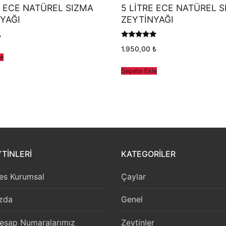
E ECE NATÜREL SIZMA
5 LİTRE ECE NATÜREL 
YAĞI
ZEYTİNYAĞI
₺
5 üzerinden
1.950,00
₺
5.00
le
oy aldı
Sepete Ekle
TİNLERİ
KATEGORILER
es Kurumsal
Çaylar
zda
Genel
esap Numaralarımız
Zeytinler