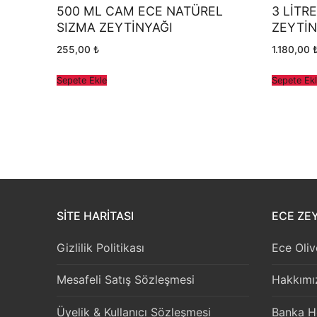
500 ML CAM ECE NATÜREL
3 LİTR
SIZMA ZEYTİNYAĞI
ZEYTİN
255,00
₺
1.180,00
Sepete Ekle
Sepete Ek
SITE HARITASI
ECE ZEY
Gizlilik Politikası
Ece Oliv
Mesafeli Satış Sözleşmesi
Hakkımı
Üyelik & Kullanıcı Sözleşmesi
Banka H