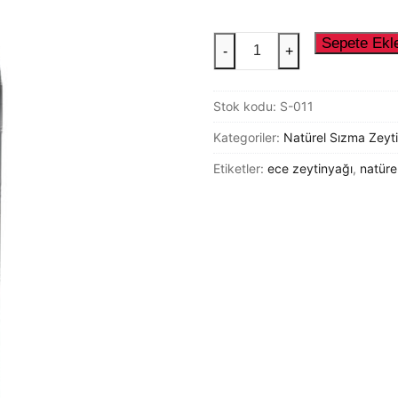
 Zeytinyağı
nler
1000
Sepete Ekl
-
+
ML
yağı
eytinler
CAM
Stok kodu:
S-011
ECE
NATÜREL
Kategoriler:
Natürel Sızma Zeyt
er
SIZMA
Etiketler:
ece zeytinyağı
,
natüre
ZEYTİNYAĞI
tinler
adet