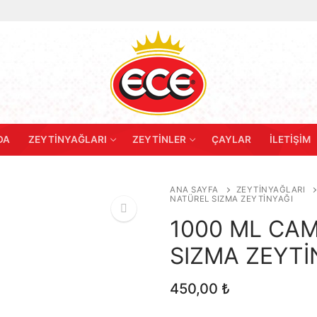
DA
ZEYTINYAĞLARI
ZEYTINLER
ÇAYLAR
İLETIŞIM
ANA SAYFA
ZEYTINYAĞLARI
NATÜREL SIZMA ZEYTİNYAĞI
1000 ML CA
SIZMA ZEYTİ
🔍
450,00
₺
Zeytinyağı