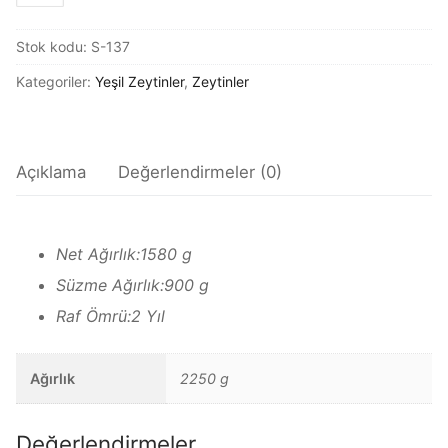
CC
KVZ
Zeytinler
Stok kodu:
S-137
ECE
Az Tuzlu Zeytinler
ÇELEBİ
Kategoriler:
Yeşil Zeytinler
,
Zeytinler
YEŞİL
Dolgulu Yeşil Zeytinler
ZEYTİN
adet
Siyah Zeytinler
Açıklama
Değerlendirmeler (0)
Tuzsuz Zeytinler
Yeşil Çizik Zeytinler
Net Ağırlık:1580 g
Süzme Ağırlık:900 g
Yeşil Zeytinler
Raf Ömrü:2 Yıl
Çaylar
İletişim
Ağırlık
2250 g
Üye Girişi
Değerlendirmeler