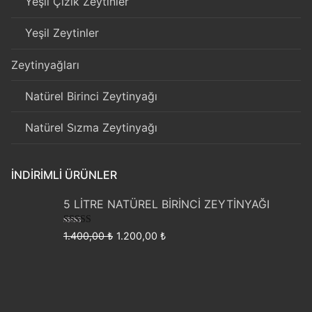
Yeşil Çizik Zeytinler
Yeşil Zeytinler
Zeytinyağları
Natürel Birinci Zeytinyağı
Natürel Sızma Zeytinyağı
İNDIRIMLI ÜRÜNLER
5 LİTRE NATÜREL BİRİNCİ ZEYTİNYAĞI
5 üzerinden
Orijinal
Şu
1.400,00
₺
1.200,00
₺
4.50
oy
fiyat:
andaki
aldı
1.400,00 ₺.
fiyat:
1.200,00 ₺.