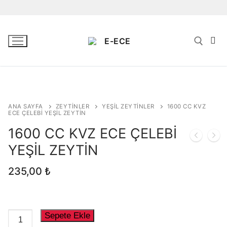
İçeriğe
atla
ANA SAYFA
ZEYTINLER
YEŞIL ZEYTINLER
1600 CC KVZ
Ana Sayfa
ECE ÇELEBİ YEŞİL ZEYTİN
1600 CC KVZ ECE ÇELEBİ
Hakkımızda
YEŞİL ZEYTİN
Zeytinyağları
235,00
₺
Natürel Sızma Zeytinyağı
Natürel Birinci Zeytinyağı
1600
Sepete Ekle
Riviera Zeytinyağı